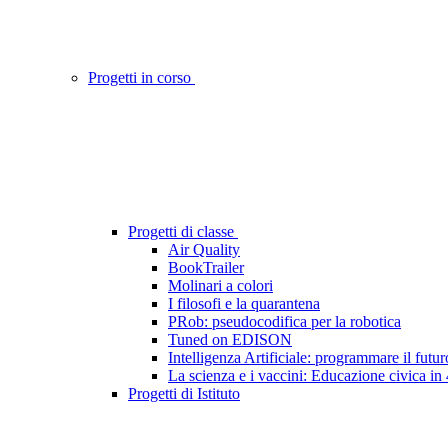
Progetti in corso
Progetti di classe
Air Quality
BookTrailer
Molinari a colori
I filosofi e la quarantena
PRob: pseudocodifica per la robotica
Tuned on EDISON
Intelligenza Artificiale: programmare il futur
La scienza e i vaccini: Educazione civica in
Progetti di Istituto