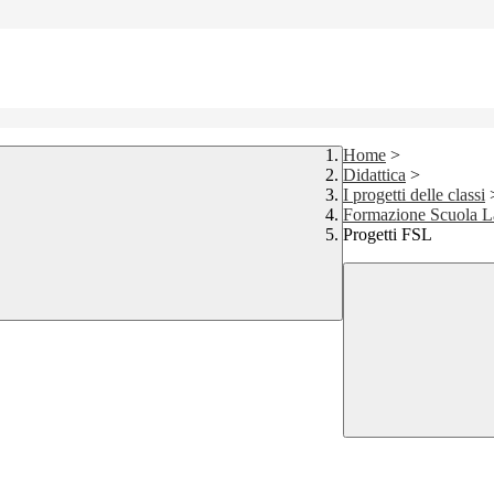
Home
>
Didattica
>
I progetti delle classi
Formazione Scuola 
Progetti FSL