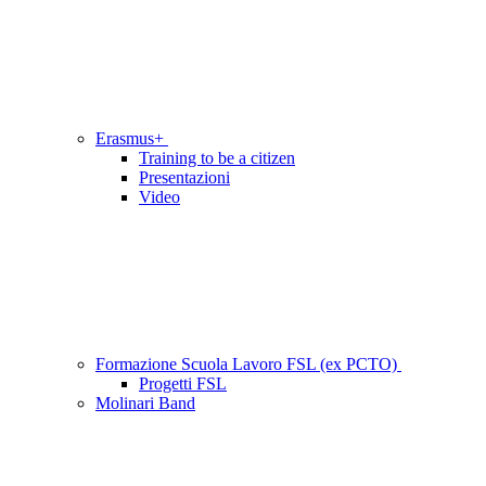
Erasmus+
Training to be a citizen
Presentazioni
Video
Formazione Scuola Lavoro FSL (ex PCTO)
Progetti FSL
Molinari Band