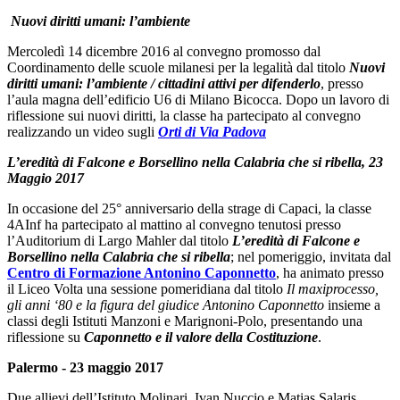
Nuovi diritti umani: l’ambiente
Mercoledì 14 dicembre 2016 al convegno promosso dal
Coordinamento delle scuole milanesi per la legalità dal titolo
Nuovi
diritti umani: l’ambiente / cittadini attivi per difenderlo
, presso
l’aula magna dell’edificio U6 di Milano Bicocca. Dopo un lavoro di
riflessione sui nuovi diritti, la classe ha partecipato al convegno
realizzando un video sugli
Orti di Via Padova
L’eredità di Falcone e Borsellino nella Calabria che si ribella, 23
Maggio 2017
In occasione del 25° anniversario della strage di Capaci, la classe
4AInf ha partecipato al mattino al convegno tenutosi presso
l’Auditorium di Largo Mahler dal titolo
L’eredità di Falcone e
Borsellino nella Calabria che si ribella
; nel pomeriggio, invitata dal
Centro di Formazione Antonino Caponnetto
, ha animato presso
il Liceo Volta una sessione pomeridiana dal titolo
Il maxiprocesso,
gli anni ‘80 e la figura del giudice Antonino Caponnetto
insieme a
classi degli Istituti Manzoni e Marignoni-Polo, presentando una
riflessione su
Caponnetto e il valore della Costituzione
.
Palermo - 23 maggio 2017
Due allievi dell’Istituto Molinari, Ivan Nuccio e Matias Salaris,