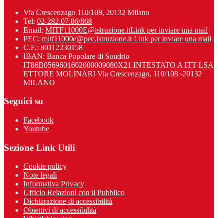
Via Crescenzago 110/108, 20132 Milano
Tel:
02-282.07.86/868
Email:
MITF11000E@istruzione.it
Link per inviare una mail
PEC:
mitf11000e@pec.istruzione.it
Link per inviare una mail
C.F.: 80112230158
IBAN: Banca Popolare di Sondrio
IT86B0569601602000009080X21 INTESTATO A ITT-LSA
ETTORE MOLINARI Via Crescenzago, 110/108 -20132
MILANO
Seguici su
Facebook
Youtube
Sezione Link Utili
Cookie policy
Note legali
Informativa Privacy
Ufficio Relazioni con il Pubblico
Dichiarazione di accessibilità
Obiettivi di accessibilità