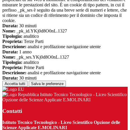
misurare le prestazioni del sito. È un cookie di tipo pattern, in cui il
prefisso _pk_ses è seguito da una breve serie di numeri e lettere, che
si ritiene sia un codice di riferimento per il dominio che imposta il
cookie.
Durata:
30 minuti
Nome:
_pk_id.YKj0d8O0nL.1327
Tipologia:
analitico
Proprieta:
Terze Parti
Descrizione:
analisi e profilazione navigazione utente
Durata:
1 anno
Nome:
_pk_ses.YKj0d8O0nL.1327
Tipologia:
analitico
Proprieta:
Prime Parti
Descrizione:
analisi e profilazione navigazione utente
Durata:
30 minuti
Accetta tutti
Salva le preferenze
Istituto Tecnico Tecnologico - Liceo Scientifico
Opzione delle Scienze Applicate E.MOLINARI
Contatti
Istituto Tecnico Tecnologico - Liceo Scientifico Opzione delle
Scienze Applicate E.MOLINARI