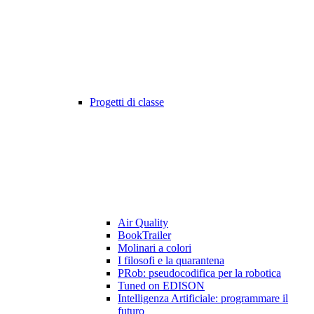
Progetti di classe
Air Quality
BookTrailer
Molinari a colori
I filosofi e la quarantena
PRob: pseudocodifica per la robotica
Tuned on EDISON
Intelligenza Artificiale: programmare il
futuro