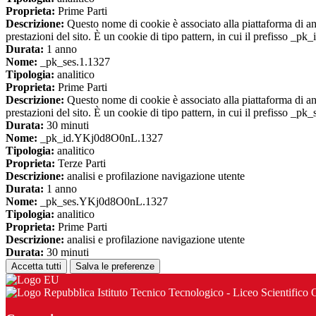
Proprieta:
Prime Parti
Descrizione:
Questo nome di cookie è associato alla piattaforma di ana
prestazioni del sito. È un cookie di tipo pattern, in cui il prefisso _pk
Durata:
1 anno
Nome:
_pk_ses.1.1327
Tipologia:
analitico
Proprieta:
Prime Parti
Descrizione:
Questo nome di cookie è associato alla piattaforma di ana
prestazioni del sito. È un cookie di tipo pattern, in cui il prefisso _pk
Durata:
30 minuti
Nome:
_pk_id.YKj0d8O0nL.1327
Tipologia:
analitico
Proprieta:
Terze Parti
Descrizione:
analisi e profilazione navigazione utente
Durata:
1 anno
Nome:
_pk_ses.YKj0d8O0nL.1327
Tipologia:
analitico
Proprieta:
Prime Parti
Descrizione:
analisi e profilazione navigazione utente
Durata:
30 minuti
Accetta tutti
Salva le preferenze
Istituto Tecnico Tecnologico - Liceo Scientifi