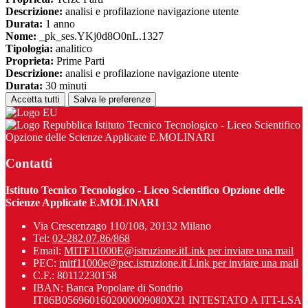
Descrizione:
analisi e profilazione navigazione utente
Durata:
1 anno
Nome:
_pk_ses.YKj0d8O0nL.1327
Tipologia:
analitico
Proprieta:
Prime Parti
Descrizione:
analisi e profilazione navigazione utente
Durata:
30 minuti
Accetta tutti
Salva le preferenze
Istituto Tecnico Tecnologico - Liceo Scientifico
Opzione delle Scienze Applicate E.MOLINARI
Contatti
Istituto Tecnico Tecnologico - Liceo Scientifico Opzione delle
Scienze Applicate E.MOLINARI
Via Crescenzago 110/108, 20132 Milano
Tel:
02-282.07.86/868
Email:
MITF11000E@istruzione.it
Link per inviare una mail
PEC:
mitf11000e@pec.istruzione.it
Link per inviare una mail
C.F.: 80112230158
IBAN: Banca Popolare di Sondrio
IT86B0569601602000009080X21 INTESTATO A ITT-LSA