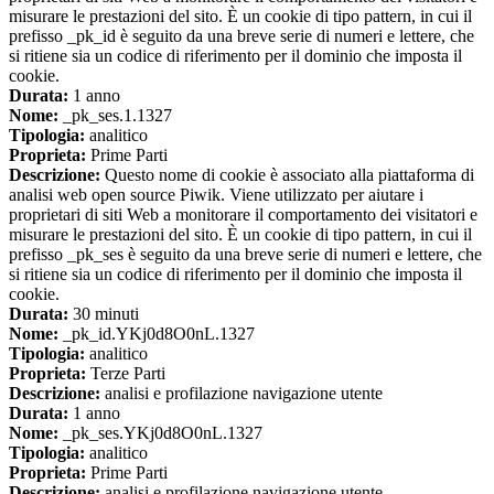
misurare le prestazioni del sito. È un cookie di tipo pattern, in cui il
prefisso _pk_id è seguito da una breve serie di numeri e lettere, che
si ritiene sia un codice di riferimento per il dominio che imposta il
cookie.
Durata:
1 anno
Nome:
_pk_ses.1.1327
Tipologia:
analitico
Proprieta:
Prime Parti
Descrizione:
Questo nome di cookie è associato alla piattaforma di
analisi web open source Piwik. Viene utilizzato per aiutare i
proprietari di siti Web a monitorare il comportamento dei visitatori e
misurare le prestazioni del sito. È un cookie di tipo pattern, in cui il
prefisso _pk_ses è seguito da una breve serie di numeri e lettere, che
si ritiene sia un codice di riferimento per il dominio che imposta il
cookie.
Durata:
30 minuti
Nome:
_pk_id.YKj0d8O0nL.1327
Tipologia:
analitico
Proprieta:
Terze Parti
Descrizione:
analisi e profilazione navigazione utente
Durata:
1 anno
Nome:
_pk_ses.YKj0d8O0nL.1327
Tipologia:
analitico
Proprieta:
Prime Parti
Descrizione:
analisi e profilazione navigazione utente