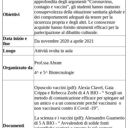
approfondita degli argomenti “Coronavirus,
contagio e vaccini”, gli studenti hanno maturato
consapevolezza della situazione sanitaria globale e
Obiettivi
dei comportamenti adeguati da tenere per la
sicurezza propria e degli altri. Le conoscenze
acquisite hanno fornito strumenti efficaci per la
partecipazione al dibattito culturale.
Data inizio e
Da novembre 2020 a aprile 2021
fine
Luogo
Attività svolta in aula
Prof.ssa Abrate
Organizzato da
4^ e 5^ Biotecnologie
Opuscolo vaccini (pdf): Alexia Clavel, Gaia
Crippa e Rebecca Zerbi di 4 A BIO - “ Scegli un
metodo di comunicazione efficace per spiegare ad
un amico o a un conoscente perché vaccinarsi o
non vaccinarsi contro il Covid -19”.
La scienza e i vaccini (pdf): Alessandro Guarnerio
di 5 A BIO - “ Avvalendoti di solide fonti
Documenti