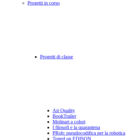
Progetti in corso
Progetti di classe
Air Quality
BookTrailer
Molinari a colori
I filosofi e la quarantena
PRob: pseudocodifica per la robotica
Tuned on EDISON