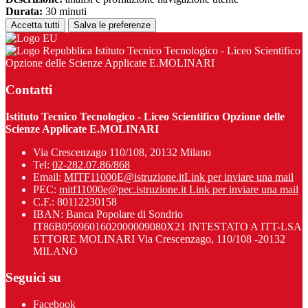
Durata:
30 minuti
Accetta tutti
Salva le preferenze
Istituto Tecnico Tecnologico - Liceo Scientifico
Opzione delle Scienze Applicate E.MOLINARI
Contatti
Istituto Tecnico Tecnologico - Liceo Scientifico Opzione delle
Scienze Applicate E.MOLINARI
Via Crescenzago 110/108, 20132 Milano
Tel:
02-282.07.86/868
Email:
MITF11000E@istruzione.it
Link per inviare una mail
PEC:
mitf11000e@pec.istruzione.it
Link per inviare una mail
C.F.: 80112230158
IBAN: Banca Popolare di Sondrio
IT86B0569601602000009080X21 INTESTATO A ITT-LSA
ETTORE MOLINARI Via Crescenzago, 110/108 -20132
MILANO
Seguici su
Facebook