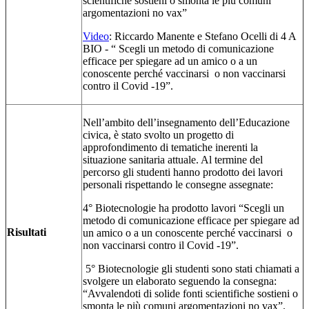
scientifiche sostieni o smonta le più comuni
argomentazioni no vax”
Video
: Riccardo Manente e Stefano Ocelli di 4 A
BIO - “ Scegli un metodo di comunicazione
efficace per spiegare ad un amico o a un
conoscente perché vaccinarsi o non vaccinarsi
contro il Covid -19”.
Nell’ambito dell’insegnamento dell’Educazione
civica, è stato svolto un progetto di
approfondimento di tematiche inerenti la
situazione sanitaria attuale. Al termine del
percorso gli studenti hanno prodotto dei lavori
personali rispettando le consegne assegnate:
4° Biotecnologie ha prodotto lavori “Scegli un
metodo di comunicazione efficace per spiegare ad
Risultati
un amico o a un conoscente perché vaccinarsi o
non vaccinarsi contro il Covid -19”.
5° Biotecnologie gli studenti sono stati chiamati a
svolgere un elaborato seguendo la consegna:
“Avvalendoti di solide fonti scientifiche sostieni o
smonta le più comuni argomentazioni no vax”.