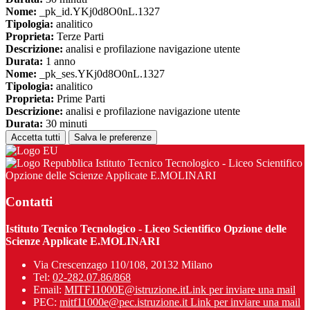
Nome:
_pk_id.YKj0d8O0nL.1327
Tipologia:
analitico
Proprieta:
Terze Parti
Descrizione:
analisi e profilazione navigazione utente
Durata:
1 anno
Nome:
_pk_ses.YKj0d8O0nL.1327
Tipologia:
analitico
Proprieta:
Prime Parti
Descrizione:
analisi e profilazione navigazione utente
Durata:
30 minuti
Accetta tutti
Salva le preferenze
Istituto Tecnico Tecnologico - Liceo Scientifico
Opzione delle Scienze Applicate E.MOLINARI
Contatti
Istituto Tecnico Tecnologico - Liceo Scientifico Opzione delle
Scienze Applicate E.MOLINARI
Via Crescenzago 110/108, 20132 Milano
Tel:
02-282.07.86/868
Email:
MITF11000E@istruzione.it
Link per inviare una mail
PEC:
mitf11000e@pec.istruzione.it
Link per inviare una mail