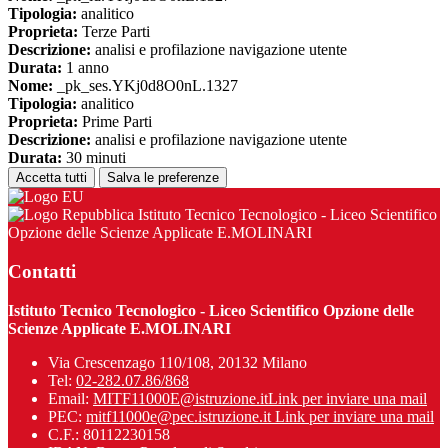
Tipologia:
analitico
Proprieta:
Terze Parti
Descrizione:
analisi e profilazione navigazione utente
Durata:
1 anno
Nome:
_pk_ses.YKj0d8O0nL.1327
Tipologia:
analitico
Proprieta:
Prime Parti
Descrizione:
analisi e profilazione navigazione utente
Durata:
30 minuti
Accetta tutti
Salva le preferenze
Istituto Tecnico Tecnologico - Liceo Scientifico
Opzione delle Scienze Applicate E.MOLINARI
Contatti
Istituto Tecnico Tecnologico - Liceo Scientifico Opzione delle
Scienze Applicate E.MOLINARI
Via Crescenzago 110/108, 20132 Milano
Tel:
02-282.07.86/868
Email:
MITF11000E@istruzione.it
Link per inviare una mail
PEC:
mitf11000e@pec.istruzione.it
Link per inviare una mail
C.F.: 80112230158