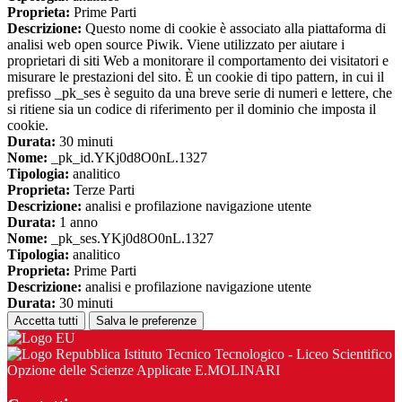
Proprieta:
Prime Parti
Descrizione:
Questo nome di cookie è associato alla piattaforma di
analisi web open source Piwik. Viene utilizzato per aiutare i
proprietari di siti Web a monitorare il comportamento dei visitatori e
misurare le prestazioni del sito. È un cookie di tipo pattern, in cui il
prefisso _pk_ses è seguito da una breve serie di numeri e lettere, che
si ritiene sia un codice di riferimento per il dominio che imposta il
cookie.
Durata:
30 minuti
Nome:
_pk_id.YKj0d8O0nL.1327
Tipologia:
analitico
Proprieta:
Terze Parti
Descrizione:
analisi e profilazione navigazione utente
Durata:
1 anno
Nome:
_pk_ses.YKj0d8O0nL.1327
Tipologia:
analitico
Proprieta:
Prime Parti
Descrizione:
analisi e profilazione navigazione utente
Durata:
30 minuti
Accetta tutti
Salva le preferenze
Istituto Tecnico Tecnologico - Liceo Scientifico
Opzione delle Scienze Applicate E.MOLINARI