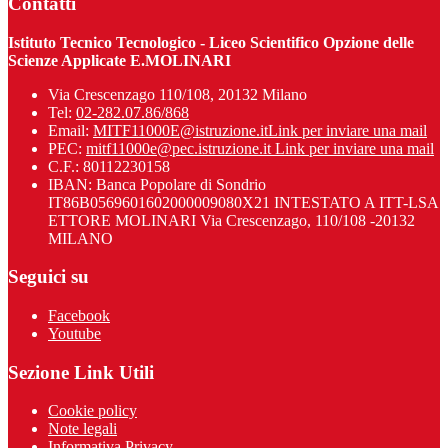
Contatti
Istituto Tecnico Tecnologico - Liceo Scientifico Opzione delle
Scienze Applicate E.MOLINARI
Via Crescenzago 110/108, 20132 Milano
Tel:
02-282.07.86/868
Email:
MITF11000E@istruzione.it
Link per inviare una mail
PEC:
mitf11000e@pec.istruzione.it
Link per inviare una mail
C.F.: 80112230158
IBAN: Banca Popolare di Sondrio
IT86B0569601602000009080X21 INTESTATO A ITT-LSA
ETTORE MOLINARI Via Crescenzago, 110/108 -20132
MILANO
Seguici su
Facebook
Youtube
Sezione Link Utili
Cookie policy
Note legali
Informativa Privacy