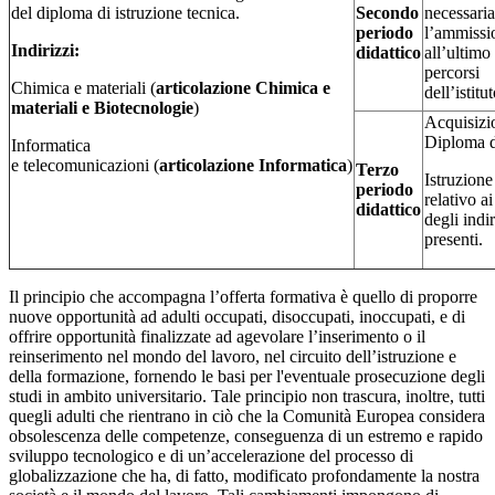
del diploma di istruzione tecnica.
Secondo
necessaria
periodo
l’ammissi
Indirizzi:
didattico
all’ultimo
percorsi
Chimica e materiali (
articolazione Chimica e
dell’istitu
materiali e Biotecnologie
)
Acquisizi
Diploma d
Informatica
e telecomunicazioni (
articolazione Informatica
)
Terzo
Istruzione
periodo
relativo ai
didattico
degli indi
presenti.
Il principio che accompagna l’offerta formativa è quello di proporre
nuove opportunità ad adulti occupati, disoccupati, inoccupati, e di
offrire opportunità finalizzate ad agevolare l’inserimento o il
reinserimento nel mondo del lavoro, nel circuito dell’istruzione e
della formazione, fornendo le basi per l'eventuale prosecuzione degli
studi in ambito universitario. Tale principio non trascura, inoltre, tutti
quegli adulti che rientrano in ciò che la Comunità Europea considera
obsolescenza delle competenze, conseguenza di un estremo e rapido
sviluppo tecnologico e di un’accelerazione del processo di
globalizzazione che ha, di fatto, modificato profondamente la nostra