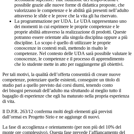
possibile grazie alle nuove forme di didattica proposte, che
valorizzano le competenze e le abilità già presenti nell’adulto
attraverso le sfide e le prove che la vita gli ha riservato.
La programmazione per UDA. Le UDA rappresentano uno
dei momenti in cui esprimere le proprie competenze e le
proprie abilità attraverso la realizzazione di prodotti. Queste
potranno essere orientate alla singola disciplina oppure a più
discipline. Lo scopo è quello di utilizzare le proprie
conoscenze in contesti reali, mettendo in risalto le
competenze. Nel contesto delle UDA sarà possibile valutare le
conoscenze, le competenze e il processo di apprendimento
che lo studente mette in atto per raggiungerne gli obiettivi.
Per tali motivi, la qualità dell’offerta consentirà di creare nuove
competenze, potenziare quelle esistenti, conseguire un titolo di
studio pari a quello previsto dai corsi diurni, tenendo conto
dei bisogni personali dell’adulto ma sfruttando al meglio tutto il
bagaglio di esperienze che egli ha maturato nella propria esperienza
di vita.
Il D.P.R. 263/12 conferma molti degli elementi già previsti
dall’ormai ex Progetto Sirio e ne aggiunge di nuovi.
La fase di accoglienza e orientamento (per non più del 10% del
monte ore complessivo). Questa fase prevede l’affiancamento del