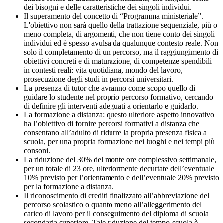
dei bisogni e delle caratteristiche dei singoli individui.
Il superamento del concetto di “Programma ministeriale”.
L'obiettivo non sarà quello della trattazione sequenziale, più o
meno completa, di argomenti, che non tiene conto dei singoli
individui ed è spesso avulsa da qualunque contesto reale. Non
solo il completamento di un percorso, ma il raggiungimento di
obiettivi concreti e di maturazione, di competenze spendibili
in contesti reali: vita quotidiana, mondo del lavoro,
prosecuzione degli studi in percorsi universitari.
La presenza di tutor che avranno come scopo quello di
guidare lo studente nel proprio percorso formativo, cercando
di definire gli interventi adeguati a orientarlo e guidarlo.
La formazione a distanza: questo ulteriore aspetto innovativo
ha l’obiettivo di fornire percorsi formativi a distanza che
consentano all’adulto di ridurre la propria presenza fisica a
scuola, per una propria formazione nei luoghi e nei tempi più
consoni.
La riduzione del 30% del monte ore complessivo settimanale,
per un totale di 23 ore, ulteriormente decurtate dell’eventuale
10% previsto per l’orientamento e dell’eventuale 20% previsto
per la formazione a distanza.
Il riconoscimento di crediti finalizzato all’abbreviazione del
percorso scolastico o quanto meno all’alleggerimento del
carico di lavoro per il conseguimento del diploma di scuola
secondaria superiore. Tale riduzione del tempo-scuola è