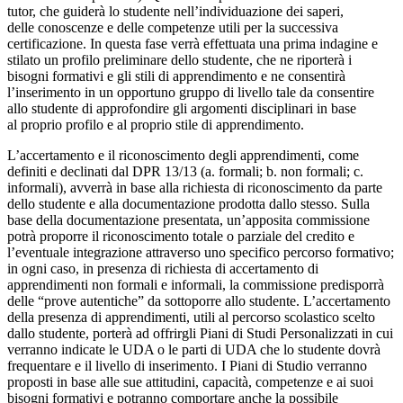
tutor, che guiderà lo studente nell’individuazione dei saperi,
delle conoscenze e delle competenze utili per la successiva
certificazione. In questa fase verrà effettuata una prima indagine e
stilato un profilo preliminare dello studente, che ne riporterà i
bisogni formativi e gli stili di apprendimento e ne consentirà
l’inserimento in un opportuno gruppo di livello tale da consentire
allo studente di approfondire gli argomenti disciplinari in base
al proprio profilo e al proprio stile di apprendimento.
L’accertamento e il riconoscimento degli apprendimenti, come
definiti e declinati dal DPR 13/13 (a. formali; b. non formali; c.
informali), avverrà in base alla richiesta di riconoscimento da parte
dello studente e alla documentazione prodotta dallo stesso. Sulla
base della documentazione presentata, un’apposita commissione
potrà proporre il riconoscimento totale o parziale del credito e
l’eventuale integrazione attraverso uno specifico percorso formativo;
in ogni caso, in presenza di richiesta di accertamento di
apprendimenti non formali e informali, la commissione predisporrà
delle “prove autentiche” da sottoporre allo studente. L’accertamento
della presenza di apprendimenti, utili al percorso scolastico scelto
dallo studente, porterà ad offrirgli Piani di Studi Personalizzati in cui
verranno indicate le UDA o le parti di UDA che lo studente dovrà
frequentare e il livello di inserimento. I Piani di Studio verranno
proposti in base alle sue attitudini, capacità, competenze e ai suoi
bisogni formativi e potranno comportare anche la possibile