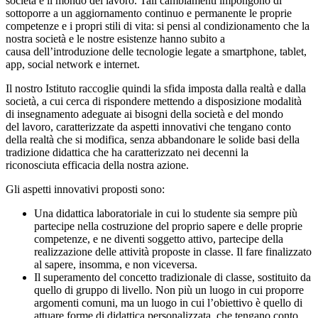
società e il mondo del lavoro. Tali cambiamenti impongono di
sottoporre a un aggiornamento continuo e permanente le proprie
competenze e i propri stili di vita: si pensi al condizionamento che la
nostra società e le nostre esistenze hanno subito a
causa dell’introduzione delle tecnologie legate a smartphone, tablet,
app, social network e internet.
Il nostro Istituto raccoglie quindi la sfida imposta dalla realtà e dalla
società, a cui cerca di rispondere mettendo a disposizione modalità
di insegnamento adeguate ai bisogni della società e del mondo
del lavoro, caratterizzate da aspetti innovativi che tengano conto
della realtà che si modifica, senza abbandonare le solide basi della
tradizione didattica che ha caratterizzato nei decenni la
riconosciuta efficacia della nostra azione.
Gli aspetti innovativi proposti sono:
Una didattica laboratoriale in cui lo studente sia sempre più
partecipe nella costruzione del proprio sapere e delle proprie
competenze, e ne diventi soggetto attivo, partecipe della
realizzazione delle attività proposte in classe. Il fare finalizzato
al sapere, insomma, e non viceversa.
Il superamento del concetto tradizionale di classe, sostituito da
quello di gruppo di livello. Non più un luogo in cui proporre
argomenti comuni, ma un luogo in cui l’obiettivo è quello di
attuare forme di didattica personalizzata, che tengano conto