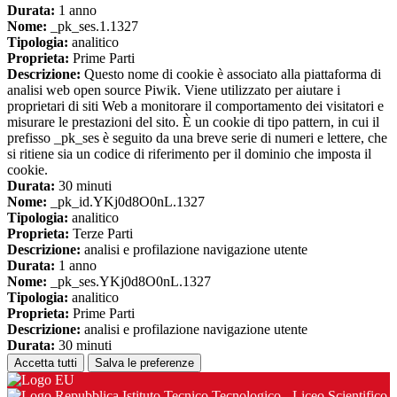
Durata:
1 anno
Nome:
_pk_ses.1.1327
Tipologia:
analitico
Proprieta:
Prime Parti
Descrizione:
Questo nome di cookie è associato alla piattaforma di
analisi web open source Piwik. Viene utilizzato per aiutare i
proprietari di siti Web a monitorare il comportamento dei visitatori e
misurare le prestazioni del sito. È un cookie di tipo pattern, in cui il
prefisso _pk_ses è seguito da una breve serie di numeri e lettere, che
si ritiene sia un codice di riferimento per il dominio che imposta il
cookie.
Durata:
30 minuti
Nome:
_pk_id.YKj0d8O0nL.1327
Tipologia:
analitico
Proprieta:
Terze Parti
Descrizione:
analisi e profilazione navigazione utente
Durata:
1 anno
Nome:
_pk_ses.YKj0d8O0nL.1327
Tipologia:
analitico
Proprieta:
Prime Parti
Descrizione:
analisi e profilazione navigazione utente
Durata:
30 minuti
Accetta tutti
Salva le preferenze
Istituto Tecnico Tecnologico - Liceo Scientifico