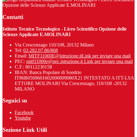
Opzione delle Scienze Applicate E.MOLINARI
Contatti
Istituto Tecnico Tecnologico - Liceo Scientifico Opzione delle
Scienze Applicate E.MOLINARI
Via Crescenzago 110/108, 20132 Milano
Tel:
02-282.07.86/868
Email:
MITF11000E@istruzione.it
Link per inviare una mail
PEC:
mitf11000e@pec.istruzione.it
Link per inviare una mail
C.F.: 80112230158
IBAN: Banca Popolare di Sondrio
IT86B0569601602000009080X21 INTESTATO A ITT-LSA
ETTORE MOLINARI Via Crescenzago, 110/108 -20132
MILANO
Seguici su
Facebook
Youtube
Sezione Link Utili