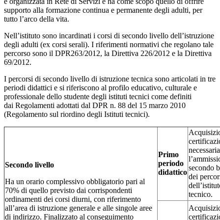
è organizzata in Rete di Servizi e ha come scopo quello di offrire
supporto alla formazione continua e permanente degli adulti, per
tutto l’arco della vita.
Nell’istituto sono incardinati i corsi di secondo livello dell’istruzione
degli adulti (ex corsi serali). I riferimenti normativi che regolano tale
percorso sono il DPR263/2012, la Direttiva 226/2012 e la Direttiva
69/2012.
I percorsi di secondo livello di istruzione tecnica sono articolati in tre
periodi didattici e si riferiscono al profilo educativo, culturale e
professionale dello studente degli istituti tecnici come definiti
dai Regolamenti adottati dal DPR n. 88 del 15 marzo 2010
(Regolamento sul riordino degli Istituti tecnici).
Acquisizi
certificaz
necessaria
Primo
l’ammissi
periodo
Secondo livello
secondo b
didattico
dei percor
Ha un orario complessivo obbligatorio pari al
dell’istitu
70% di quello previsto dai corrispondenti
tecnico.
ordinamenti dei corsi diurni, con riferimento
all’area di istruzione generale e alle singole aree
Acquisizi
di indirizzo. Finalizzato al conseguimento
certificaz