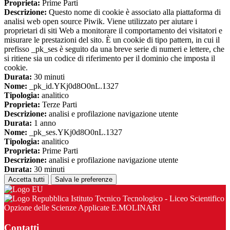
Proprieta:
Prime Parti
Descrizione:
Questo nome di cookie è associato alla piattaforma di
analisi web open source Piwik. Viene utilizzato per aiutare i
proprietari di siti Web a monitorare il comportamento dei visitatori e
misurare le prestazioni del sito. È un cookie di tipo pattern, in cui il
prefisso _pk_ses è seguito da una breve serie di numeri e lettere, che
si ritiene sia un codice di riferimento per il dominio che imposta il
cookie.
Durata:
30 minuti
Nome:
_pk_id.YKj0d8O0nL.1327
Tipologia:
analitico
Proprieta:
Terze Parti
Descrizione:
analisi e profilazione navigazione utente
Durata:
1 anno
Nome:
_pk_ses.YKj0d8O0nL.1327
Tipologia:
analitico
Proprieta:
Prime Parti
Descrizione:
analisi e profilazione navigazione utente
Durata:
30 minuti
Accetta tutti
Salva le preferenze
Istituto Tecnico Tecnologico - Liceo Scientifico
Opzione delle Scienze Applicate E.MOLINARI
Contatti