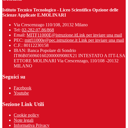
Istituto Tecnico Tecnologico - Liceo Scientifico Opzione delle
Scienze Applicate E.MOLINARI
Via Crescenzago 110/108, 20132 Milano
Tel:
02-282.07.86/868
Email:
MITF11000E@istruzione.it
Link per inviare una mail
PEC:
mitf11000e@pec.istruzione.it
Link per inviare una mail
C.F.: 80112230158
IBAN: Banca Popolare di Sondrio
IT86B0569601602000009080X21 INTESTATO A ITT-LSA
ETTORE MOLINARI Via Crescenzago, 110/108 -20132
MILANO
Seguici su
Facebook
Youtube
Sezione Link Utili
Cookie policy
Note legali
Informativa Privacy