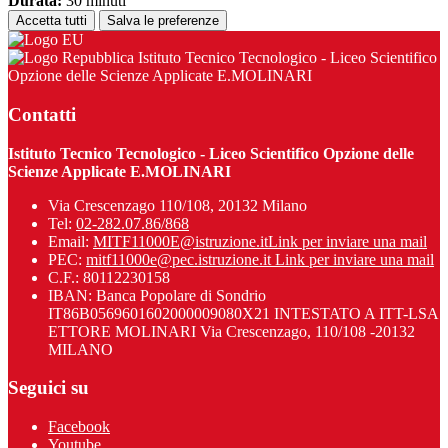
Durata:
30 minuti
Accetta tutti
Salva le preferenze
Istituto Tecnico Tecnologico - Liceo Scientifico
Opzione delle Scienze Applicate E.MOLINARI
Contatti
Istituto Tecnico Tecnologico - Liceo Scientifico Opzione delle
Scienze Applicate E.MOLINARI
Via Crescenzago 110/108, 20132 Milano
Tel:
02-282.07.86/868
Email:
MITF11000E@istruzione.it
Link per inviare una mail
PEC:
mitf11000e@pec.istruzione.it
Link per inviare una mail
C.F.: 80112230158
IBAN: Banca Popolare di Sondrio
IT86B0569601602000009080X21 INTESTATO A ITT-LSA
ETTORE MOLINARI Via Crescenzago, 110/108 -20132
MILANO
Seguici su
Facebook
Youtube