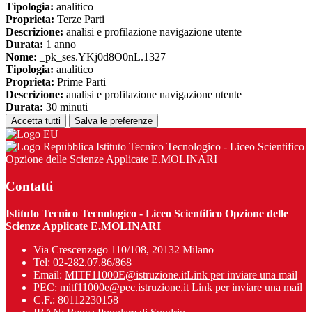
Tipologia:
analitico
Proprieta:
Terze Parti
Descrizione:
analisi e profilazione navigazione utente
Durata:
1 anno
Nome:
_pk_ses.YKj0d8O0nL.1327
Tipologia:
analitico
Proprieta:
Prime Parti
Descrizione:
analisi e profilazione navigazione utente
Durata:
30 minuti
Accetta tutti
Salva le preferenze
Istituto Tecnico Tecnologico - Liceo Scientifico
Opzione delle Scienze Applicate E.MOLINARI
Contatti
Istituto Tecnico Tecnologico - Liceo Scientifico Opzione delle
Scienze Applicate E.MOLINARI
Via Crescenzago 110/108, 20132 Milano
Tel:
02-282.07.86/868
Email:
MITF11000E@istruzione.it
Link per inviare una mail
PEC:
mitf11000e@pec.istruzione.it
Link per inviare una mail
C.F.: 80112230158