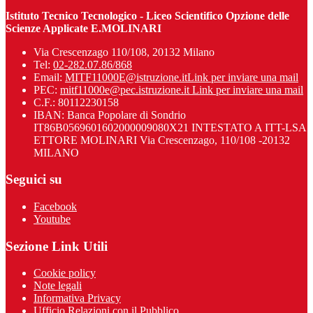
Istituto Tecnico Tecnologico - Liceo Scientifico Opzione delle
Scienze Applicate E.MOLINARI
Via Crescenzago 110/108, 20132 Milano
Tel:
02-282.07.86/868
Email:
MITF11000E@istruzione.it
Link per inviare una mail
PEC:
mitf11000e@pec.istruzione.it
Link per inviare una mail
C.F.: 80112230158
IBAN: Banca Popolare di Sondrio
IT86B0569601602000009080X21 INTESTATO A ITT-LSA
ETTORE MOLINARI Via Crescenzago, 110/108 -20132
MILANO
Seguici su
Facebook
Youtube
Sezione Link Utili
Cookie policy
Note legali
Informativa Privacy
Ufficio Relazioni con il Pubblico