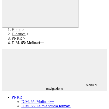
Home
>
Didattica
>
PNRR
>
D.M. 65: Molinari++
Menu di
navigazione
PNRR
D.M. 65: Molinari++
D.M. 66: La mia scuola formata