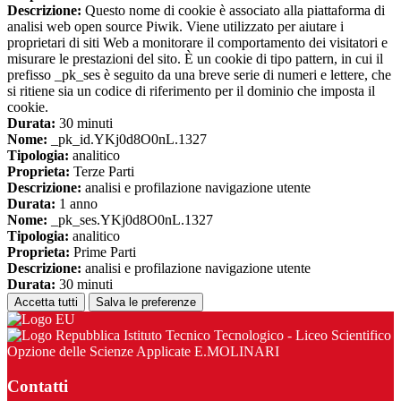
Descrizione:
Questo nome di cookie è associato alla piattaforma di
analisi web open source Piwik. Viene utilizzato per aiutare i
proprietari di siti Web a monitorare il comportamento dei visitatori e
misurare le prestazioni del sito. È un cookie di tipo pattern, in cui il
prefisso _pk_ses è seguito da una breve serie di numeri e lettere, che
si ritiene sia un codice di riferimento per il dominio che imposta il
cookie.
Durata:
30 minuti
Nome:
_pk_id.YKj0d8O0nL.1327
Tipologia:
analitico
Proprieta:
Terze Parti
Descrizione:
analisi e profilazione navigazione utente
Durata:
1 anno
Nome:
_pk_ses.YKj0d8O0nL.1327
Tipologia:
analitico
Proprieta:
Prime Parti
Descrizione:
analisi e profilazione navigazione utente
Durata:
30 minuti
Accetta tutti
Salva le preferenze
Istituto Tecnico Tecnologico - Liceo Scientifico
Opzione delle Scienze Applicate E.MOLINARI
Contatti