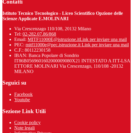
Contatti
Istituto Tecnico Tecnologico - Liceo Scientifico Opzione delle
Scienze Applicate E.MOLINARI
Via Crescenzago 110/108, 20132 Milano
Tel:
02-282.07.86/868
Email:
MITF11000E@istruzione.it
Link per inviare una mail
PEC:
mitf11000e@pec.istruzione.it
Link per inviare una mail
C.F.: 80112230158
IBAN: Banca Popolare di Sondrio
IT86B0569601602000009080X21 INTESTATO A ITT-LSA
ETTORE MOLINARI Via Crescenzago, 110/108 -20132
MILANO
Seguici su
Facebook
Youtube
Sezione Link Utili
Cookie policy
Note legali