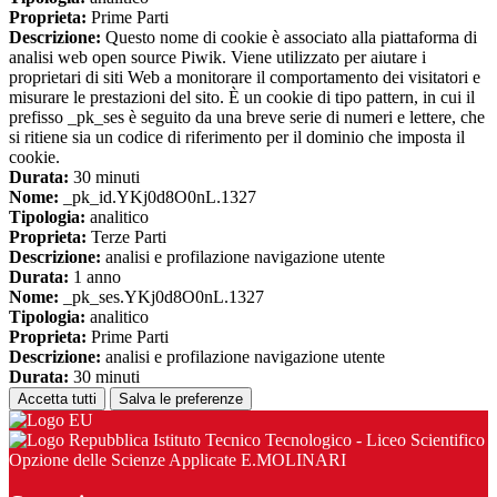
Proprieta:
Prime Parti
Descrizione:
Questo nome di cookie è associato alla piattaforma di
analisi web open source Piwik. Viene utilizzato per aiutare i
proprietari di siti Web a monitorare il comportamento dei visitatori e
misurare le prestazioni del sito. È un cookie di tipo pattern, in cui il
prefisso _pk_ses è seguito da una breve serie di numeri e lettere, che
si ritiene sia un codice di riferimento per il dominio che imposta il
cookie.
Durata:
30 minuti
Nome:
_pk_id.YKj0d8O0nL.1327
Tipologia:
analitico
Proprieta:
Terze Parti
Descrizione:
analisi e profilazione navigazione utente
Durata:
1 anno
Nome:
_pk_ses.YKj0d8O0nL.1327
Tipologia:
analitico
Proprieta:
Prime Parti
Descrizione:
analisi e profilazione navigazione utente
Durata:
30 minuti
Accetta tutti
Salva le preferenze
Istituto Tecnico Tecnologico - Liceo Scientifico
Opzione delle Scienze Applicate E.MOLINARI