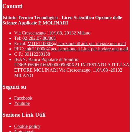
Contatti
Istituto Tecnico Tecnologico - Liceo Scientifico Opzione delle
Scienze Applicate E.MOLINARI
Via Crescenzago 110/108, 20132 Milano
Tel:
02-282.07.86/868
Email:
MITF11000E@istruzione.it
Link per inviare una mail
PEC:
mitf11000e@pec.istruzione.it
Link per inviare una mail
C.F.: 80112230158
IBAN: Banca Popolare di Sondrio
IT86B0569601602000009080X21 INTESTATO A ITT-LSA
ETTORE MOLINARI Via Crescenzago, 110/108 -20132
MILANO
Seguici su
Facebook
Youtube
Sezione Link Utili
Cookie policy
Note legali