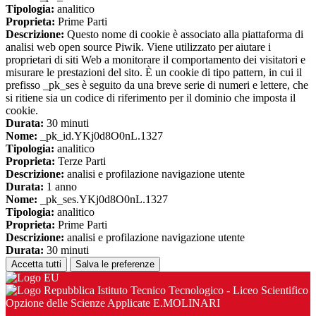
Tipologia:
analitico
Proprieta:
Prime Parti
Descrizione:
Questo nome di cookie è associato alla piattaforma di
analisi web open source Piwik. Viene utilizzato per aiutare i
proprietari di siti Web a monitorare il comportamento dei visitatori e
misurare le prestazioni del sito. È un cookie di tipo pattern, in cui il
prefisso _pk_ses è seguito da una breve serie di numeri e lettere, che
si ritiene sia un codice di riferimento per il dominio che imposta il
cookie.
Durata:
30 minuti
Nome:
_pk_id.YKj0d8O0nL.1327
Tipologia:
analitico
Proprieta:
Terze Parti
Descrizione:
analisi e profilazione navigazione utente
Durata:
1 anno
Nome:
_pk_ses.YKj0d8O0nL.1327
Tipologia:
analitico
Proprieta:
Prime Parti
Descrizione:
analisi e profilazione navigazione utente
Durata:
30 minuti
Accetta tutti
Salva le preferenze
Istituto Tecnico Tecnologico - Liceo Scientifico
Opzione delle Scienze Applicate E.MOLINARI