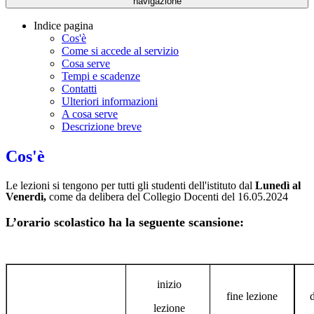
navigazione
Indice pagina
Cos'è
Come si accede al servizio
Cosa serve
Tempi e scadenze
Contatti
Ulteriori informazioni
A cosa serve
Descrizione breve
Cos'è
Le lezioni si tengono per tutti gli studenti dell'istituto dal
Lunedì al
Venerdì,
come da delibera del Collegio Docenti del 16.05.2024
L’orario scolastico ha la seguente scansione:
inizio
fine lezione
d
lezione