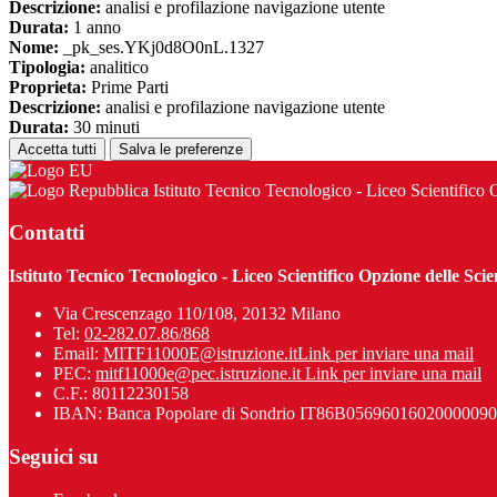
Descrizione:
analisi e profilazione navigazione utente
Durata:
1 anno
Nome:
_pk_ses.YKj0d8O0nL.1327
Tipologia:
analitico
Proprieta:
Prime Parti
Descrizione:
analisi e profilazione navigazione utente
Durata:
30 minuti
Accetta tutti
Salva le preferenze
Istituto Tecnico Tecnologico - Liceo Scientifi
Contatti
Istituto Tecnico Tecnologico - Liceo Scientifico Opzione delle 
Via Crescenzago 110/108, 20132 Milano
Tel:
02-282.07.86/868
Email:
MITF11000E@istruzione.it
Link per inviare una mail
PEC:
mitf11000e@pec.istruzione.it
Link per inviare una mail
C.F.: 80112230158
IBAN: Banca Popolare di Sondrio IT86B0569601602000
Seguici su