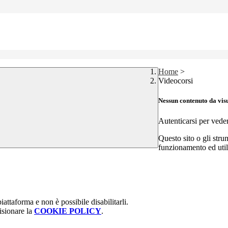
Home
>
Videocorsi
Nessun contenuto da vis
Autenticarsi per vede
Questo sito o gli stru
funzionamento ed utili 
attaforma e non è possibile disabilitarli.
isionare la
COOKIE POLICY
.