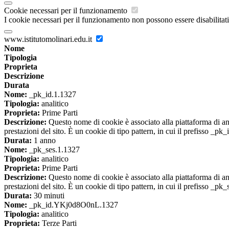
Cookie necessari per il funzionamento
I cookie necessari per il funzionamento non possono essere disabilitati.
www.istitutomolinari.edu.it
Nome
Tipologia
Proprieta
Descrizione
Durata
Nome:
_pk_id.1.1327
Tipologia:
analitico
Proprieta:
Prime Parti
Descrizione:
Questo nome di cookie è associato alla piattaforma di ana
prestazioni del sito. È un cookie di tipo pattern, in cui il prefisso _pk
Durata:
1 anno
Nome:
_pk_ses.1.1327
Tipologia:
analitico
Proprieta:
Prime Parti
Descrizione:
Questo nome di cookie è associato alla piattaforma di ana
prestazioni del sito. È un cookie di tipo pattern, in cui il prefisso _pk
Durata:
30 minuti
Nome:
_pk_id.YKj0d8O0nL.1327
Tipologia:
analitico
Proprieta:
Terze Parti