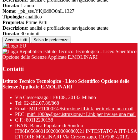
Durata:
1 anno
Nome:
_pk_ses.YKj0d8O0nL.1327
Tipologia:
analitico
Proprieta:
Prime Parti
Descrizione:
analisi e profilazione navigazione utente
Durata:
30 minuti
Accetta tutti
Salva le preferenze
Istituto Tecnico Tecnologico - Liceo Scientifico
Opzione delle Scienze Applicate E.MOLINARI
Contatti
Istituto Tecnico Tecnologico - Liceo Scientifico Opzione delle
Scienze Applicate E.MOLINARI
Via Crescenzago 110/108, 20132 Milano
Tel:
02-282.07.86/868
Email:
MITF11000E@istruzione.it
Link per inviare una mail
PEC:
mitf11000e@pec.istruzione.it
Link per inviare una mail
C.F.: 80112230158
IBAN: Banca Popolare di Sondrio
IT86B0569601602000009080X21 INTESTATO A ITT-LSA
ETTORE MOLINARI Via Crescenzago, 110/108 -20132