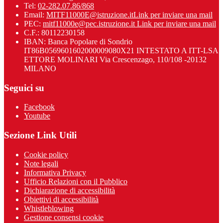
Tel:
02-282.07.86/868
Email:
MITF11000E@istruzione.it
Link per inviare una mail
PEC:
mitf11000e@pec.istruzione.it
Link per inviare una mail
C.F.: 80112230158
IBAN: Banca Popolare di Sondrio
IT86B0569601602000009080X21 INTESTATO A ITT-LSA
ETTORE MOLINARI Via Crescenzago, 110/108 -20132
MILANO
Seguici su
Facebook
Youtube
Sezione Link Utili
Cookie policy
Note legali
Informativa Privacy
Ufficio Relazioni con il Pubblico
Dichiarazione di accessibilità
Obiettivi di accessibilità
Whistleblowing
Gestione consensi cookie