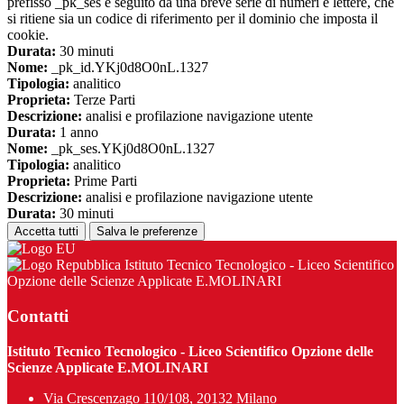
prefisso _pk_ses è seguito da una breve serie di numeri e lettere, che
si ritiene sia un codice di riferimento per il dominio che imposta il
cookie.
Durata:
30 minuti
Nome:
_pk_id.YKj0d8O0nL.1327
Tipologia:
analitico
Proprieta:
Terze Parti
Descrizione:
analisi e profilazione navigazione utente
Durata:
1 anno
Nome:
_pk_ses.YKj0d8O0nL.1327
Tipologia:
analitico
Proprieta:
Prime Parti
Descrizione:
analisi e profilazione navigazione utente
Durata:
30 minuti
Accetta tutti
Salva le preferenze
Istituto Tecnico Tecnologico - Liceo Scientifico
Opzione delle Scienze Applicate E.MOLINARI
Contatti
Istituto Tecnico Tecnologico - Liceo Scientifico Opzione delle
Scienze Applicate E.MOLINARI
Via Crescenzago 110/108, 20132 Milano