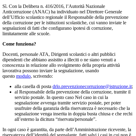
Sì. Con la Delibera n. 416/2016, l’Autorità Nazionale
Anticorruzione (ANAC) ha individuato nel Direttore Generale
dell’Ufficio scolastico regionale il Responsabile della prevenzione
della corruzione per le istituzioni scolastiche, cui vanno inviate le
segnalazioni di fatti che configurano ipotesi di corruzione,
limitatamente alle scuole.
Come funziona?
Docenti, personale ATA, Dirigenti scolastici o altri pubblici
dipendenti che abbiano assistito a illeciti o ne siano venuti a
conoscenza in relazione allo svolgimento della propria attività
lavorativa possono inviare la segnalazione,
usando
questo
modulo
,
scrivendo:
alla casella di posta
drlo.
prevenzionecorruzione@
istruzione.it
;
al Responsabile della prevenzione della corruzione, tramite il
servizio postale. In questo caso Nel caso in cui la
segnalazione avvenga tramite servizio postale, per poter
usufruire della garanzia della riservatezza è necessario che la
segnalazione venga inserita in doppia busta chiusa e che rechi
all’esterno la dicitura “riservata/personale”.
In ogni caso è garantita, da parte dell’Amministrazione ricevente, la
riservatezza dell’identità del segnalante, fatti salvi i casi in cui non è