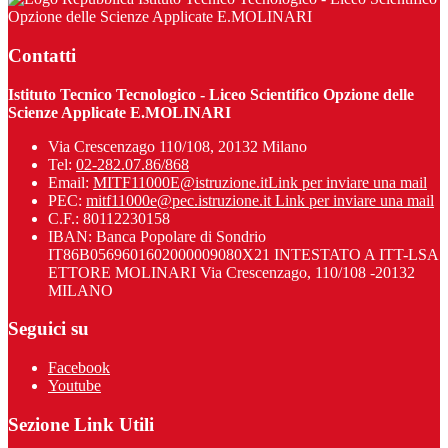
Opzione delle Scienze Applicate E.MOLINARI
Contatti
Istituto Tecnico Tecnologico - Liceo Scientifico Opzione delle
Scienze Applicate E.MOLINARI
Via Crescenzago 110/108, 20132 Milano
Tel:
02-282.07.86/868
Email:
MITF11000E@istruzione.it
Link per inviare una mail
PEC:
mitf11000e@pec.istruzione.it
Link per inviare una mail
C.F.: 80112230158
IBAN: Banca Popolare di Sondrio
IT86B0569601602000009080X21 INTESTATO A ITT-LSA
ETTORE MOLINARI Via Crescenzago, 110/108 -20132
MILANO
Seguici su
Facebook
Youtube
Sezione Link Utili