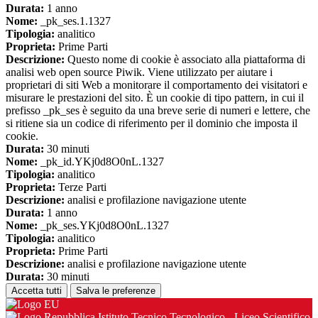
Durata:
1 anno
Nome:
_pk_ses.1.1327
Tipologia:
analitico
Proprieta:
Prime Parti
Descrizione:
Questo nome di cookie è associato alla piattaforma di
analisi web open source Piwik. Viene utilizzato per aiutare i
proprietari di siti Web a monitorare il comportamento dei visitatori e
misurare le prestazioni del sito. È un cookie di tipo pattern, in cui il
prefisso _pk_ses è seguito da una breve serie di numeri e lettere, che
si ritiene sia un codice di riferimento per il dominio che imposta il
cookie.
Durata:
30 minuti
Nome:
_pk_id.YKj0d8O0nL.1327
Tipologia:
analitico
Proprieta:
Terze Parti
Descrizione:
analisi e profilazione navigazione utente
Durata:
1 anno
Nome:
_pk_ses.YKj0d8O0nL.1327
Tipologia:
analitico
Proprieta:
Prime Parti
Descrizione:
analisi e profilazione navigazione utente
Durata:
30 minuti
Accetta tutti
Salva le preferenze
Istituto Tecnico Tecnologico - Liceo Scientifico