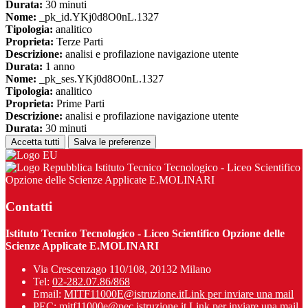
Durata:
30 minuti
Nome:
_pk_id.YKj0d8O0nL.1327
Tipologia:
analitico
Proprieta:
Terze Parti
Descrizione:
analisi e profilazione navigazione utente
Durata:
1 anno
Nome:
_pk_ses.YKj0d8O0nL.1327
Tipologia:
analitico
Proprieta:
Prime Parti
Descrizione:
analisi e profilazione navigazione utente
Durata:
30 minuti
Accetta tutti
Salva le preferenze
Istituto Tecnico Tecnologico - Liceo Scientifico
Opzione delle Scienze Applicate E.MOLINARI
Contatti
Istituto Tecnico Tecnologico - Liceo Scientifico Opzione delle
Scienze Applicate E.MOLINARI
Via Crescenzago 110/108, 20132 Milano
Tel:
02-282.07.86/868
Email:
MITF11000E@istruzione.it
Link per inviare una mail
PEC:
mitf11000e@pec.istruzione.it
Link per inviare una mail