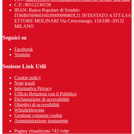
C.F.: 80112230158
IBAN: Banca Popolare di Sondrio
IT86B0569601602000009080X21 INTESTATO A ITT-LSA
ETTORE MOLINARI Via Crescenzago, 110/108 -20132
MILANO
Seguici su
Facebook
Youtube
Sezione Link Utili
Cookie policy
Note legali
Informativa Privacy
Ufficio Relazioni con il Pubblico
Dichiarazione di accessibilità
Obiettivi di accessibilità
Whistleblowing
Gestione consensi cookie
Amministrazione trasparente
Pagina visualizzata
743
volte