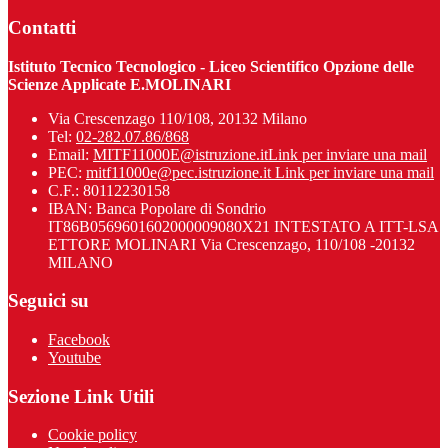
Contatti
Istituto Tecnico Tecnologico - Liceo Scientifico Opzione delle
Scienze Applicate E.MOLINARI
Via Crescenzago 110/108, 20132 Milano
Tel:
02-282.07.86/868
Email:
MITF11000E@istruzione.it
Link per inviare una mail
PEC:
mitf11000e@pec.istruzione.it
Link per inviare una mail
C.F.: 80112230158
IBAN: Banca Popolare di Sondrio
IT86B0569601602000009080X21 INTESTATO A ITT-LSA
ETTORE MOLINARI Via Crescenzago, 110/108 -20132
MILANO
Seguici su
Facebook
Youtube
Sezione Link Utili
Cookie policy