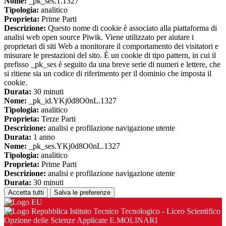
Nome:
_pk_ses.1.1327
Tipologia:
analitico
Proprieta:
Prime Parti
Descrizione:
Questo nome di cookie è associato alla piattaforma di
analisi web open source Piwik. Viene utilizzato per aiutare i
proprietari di siti Web a monitorare il comportamento dei visitatori e
misurare le prestazioni del sito. È un cookie di tipo pattern, in cui il
prefisso _pk_ses è seguito da una breve serie di numeri e lettere, che
si ritiene sia un codice di riferimento per il dominio che imposta il
cookie.
Durata:
30 minuti
Nome:
_pk_id.YKj0d8O0nL.1327
Tipologia:
analitico
Proprieta:
Terze Parti
Descrizione:
analisi e profilazione navigazione utente
Durata:
1 anno
Nome:
_pk_ses.YKj0d8O0nL.1327
Tipologia:
analitico
Proprieta:
Prime Parti
Descrizione:
analisi e profilazione navigazione utente
Durata:
30 minuti
Accetta tutti
Salva le preferenze
Istituto Tecnico Tecnologico - Liceo Scientifico
Opzione delle Scienze Applicate E.MOLINARI